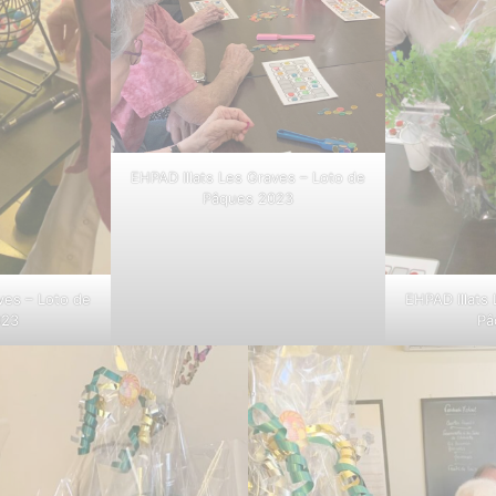
EHPAD Illats Les Graves – Loto de
Pâques 2023
ves – Loto de
EHPAD Illats
023
Pâ