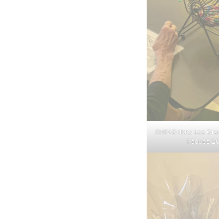
EHPAD Illats Les Gra
Pâques 2