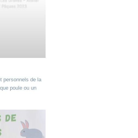
 Les Graves – Atelier
if Pâques 2023
t personnels de la
ique poule ou un