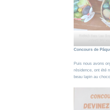
EHPAD Illats Les Gra
créatif Pâque
Concours de Pâqu
Puis nous avons org
résidence, ont été 
beau lapin au choco