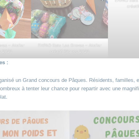
EHPAD Illats
créat
ves – Atelier
EHPAD Illats Les Graves – Atelier
s 2023
créatif Pâques 2023
es :
anisé un Grand concours de Pâques. Résidents, familles, e
nombreux à tenter leur chance pour repartir avec une magnif
lat.