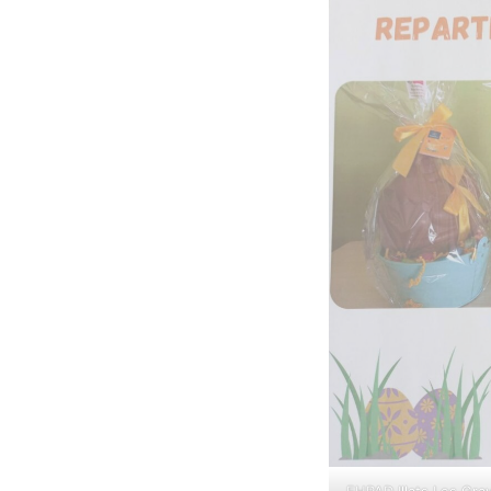
EHPAD Illats Les Gra