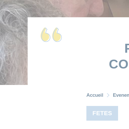
CO
Accueil
Evene
FETES