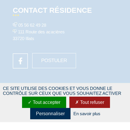
CONTACT RÉSIDENCE
05 56 62 49 28
111 Route des acacières
33720 Illats
POSTULER
NAVIGATION
CE SITE UTILISE DES COOKIES ET VOUS DONNE LE
CONTRÔLE SUR CEUX QUE VOUS SOUHAITEZ ACTIVER
Tout accepter
Tout refuser
ACCUEIL
NOTRE RÉSIDENCE
Personnaliser
En savoir plus
NOTRE ÉQUIPE
DEVENIR RÉSIDENT