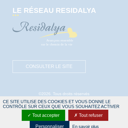
LE RÉSEAU RESIDALYA
CONSULTER LE SITE
©2026. Tous droits réservés
CE SITE UTILISE DES COOKIES ET VOUS DONNE LE
Mentions légales
CONTRÔLE SUR CEUX QUE VOUS SOUHAITEZ ACTIVER
Protection des données personnelles
Tout accepter
Tout refuser
Gestion des cookies
Site réalisé par
IDEALCOMM
Personnaliser
En savoir plus