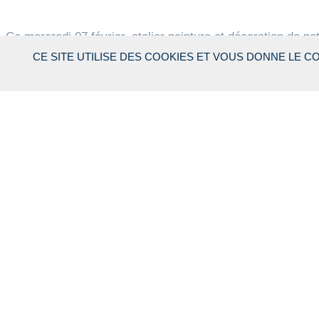
Ce mercredi 07 février, atelier peinture et décoration de 
CE SITE UTILISE DES COOKIES ET VOUS DONNE LE 
L’association de jeunes a pour but de récolter des fonds pou
cookies pour une vente sur les marchés.
La résidence a souhaité les accompagner dans leur démarc
Une belle réussite !
D'AUTRES MOMENTS FOR