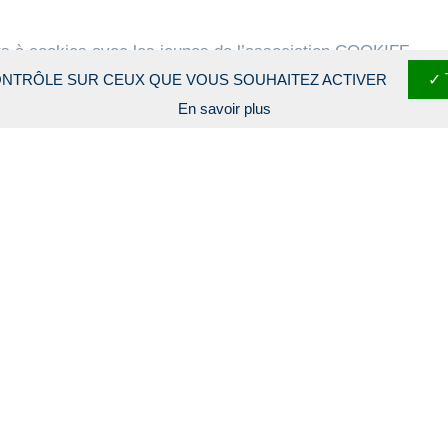
pots à cookies avec les jeunes de l’association COOKIFF.
CONTRÔLE SUR CEUX QUE VOUS SOUHAITEZ ACTIVER
r participer à des ateliers culinaires avec un grand chef à P
En savoir plus
he en réalisant des couvres-pots en tissus.
TS