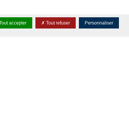
Tout accepter
Tout refuser
Personnaliser
aris ! Ainsi, l’association a créé des pots à préparation