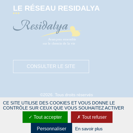
LE RÉSEAU RESIDALYA
CONSULTER LE SITE
©2026. Tous droits réservés
CE SITE UTILISE DES COOKIES ET VOUS DONNE LE
Mentions légales
CONTRÔLE SUR CEUX QUE VOUS SOUHAITEZ ACTIVER
Protection des données personnelles
Tout accepter
Tout refuser
Gestion des cookies
Site réalisé par
IDEALCOMM
Personnaliser
En savoir plus